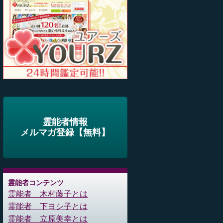
霊能者情報
メルマガ登録【無料】
霊能者コンテンツ
霊能者 木村藤子とは
霊能者 下ヨシ子とは
霊能者 立原美幸とは