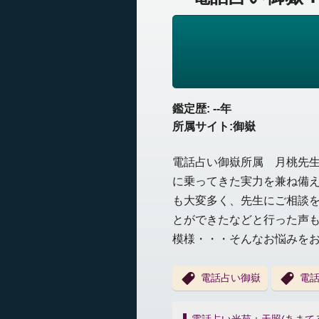
鑑定歴: --年
所属サイト:御嶽
電話占い御嶽所属 月桃先生
に乗ってきた実力を兼ね備
も大変多く、先生にご相談
とができたなどと行った声
模様・・・そんなお悩みを
電話占い御嶽
電
投