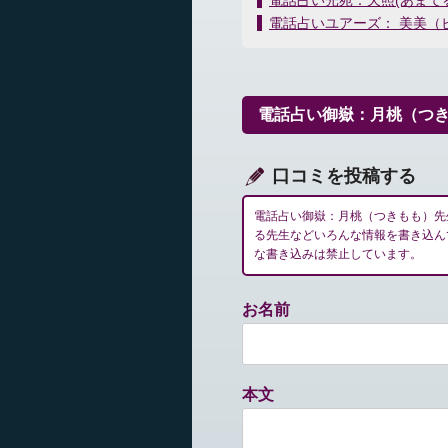
電話占い光苑：天照(あまて
稿
電話占いユアーズ： 美美（
ナ
ビ
ゲ
ー
電話占い御嶽：月桃（つ
シ
ョ
ン
口コミを投稿する
電話占い御嶽：月桃（つきもも）先
る先生などいろんな情報を書き込ん
な書き込みは禁止しています。
お名前
本文