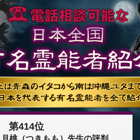
第414位
：月桃（つきもも）先生の評判