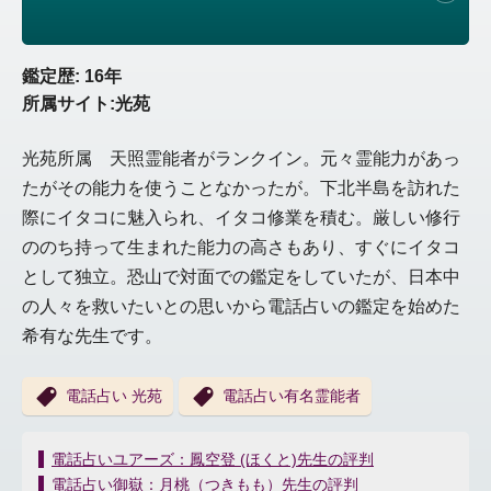
鑑定歴: 16年
所属サイト:光苑
光苑所属 天照霊能者がランクイン。元々霊能力があっ
たがその能力を使うことなかったが。下北半島を訪れた
際にイタコに魅入られ、イタコ修業を積む。厳しい修行
ののち持って生まれた能力の高さもあり、すぐにイタコ
として独立。恐山で対面での鑑定をしていたが、日本中
の人々を救いたいとの思いから電話占いの鑑定を始めた
希有な先生です。
電話占い 光苑
電話占い有名霊能者
投
電話占いユアーズ：鳳空登 (ほくと)先生の評判
稿
電話占い御嶽：月桃（つきもも）先生の評判