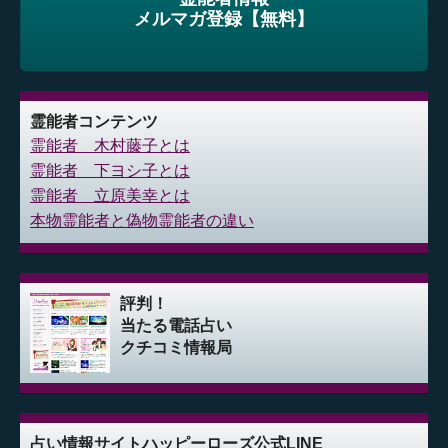
メルマガ登録【無料】
霊能者コンテンツ
霊能者 木村藤子とは
霊能者 下ヨシ子とは
霊能者 立原美幸とは
本物霊能者と偽物霊能者の違い
評判！
当たる電話占い
クチコミ情報局
占い情報サイト
ハッピーローズ公式LINE