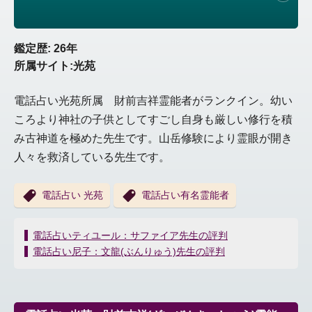
鑑定歴: 26年
所属サイト:光苑
電話占い光苑所属 財前吉祥霊能者がランクイン。幼い
ころより神社の子供としてすごし自身も厳しい修行を積
み古神道を極めた先生です。山岳修験により霊眼が開き
人々を救済している先生です。
電話占い 光苑
電話占い有名霊能者
投
電話占いティユール：サファイア先生の評判
稿
電話占い尼子：文龍(ぶんりゅう)先生の評判
ナ
ビ
ゲ
ー