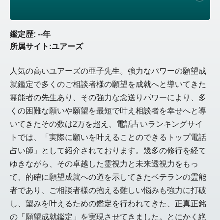
鑑定歴: --年
所属サイト:ユアーズ
人気の高いユアーズの亜子先生。強力なパワーの願望成
就鑑定で多くのご相談者様の願望を成就へと導いてきた
霊能者の先生あり、その強力な念送りパワーにより、多
くの困難な願いや願望を最短で叶え相談者を幸せへと導
いてきたその数は2万を超え、電話占いランキングサイ
トでは、「実際に願いを叶えることのできるトップ電話
占い師」として紹介されております。幾多の修行を経て
ゆきながら、その卓越した霊視力と未来透視力をもっ
て、的確に願望成就への道を示してきたベテランの霊能
者であり、ご相談者様の抱える難しい悩みも強力に打破
し、望みを叶えるための鑑定を行われてきた、正真正銘
の「願望成就鑑定」を実現させてきました。とにかく絶