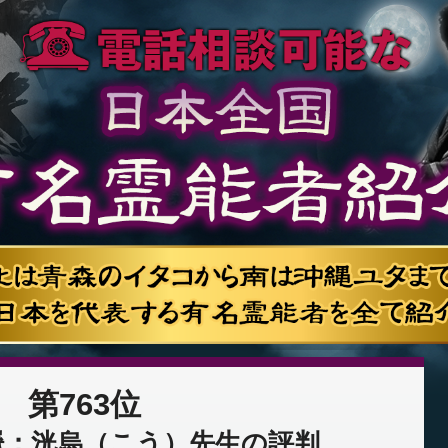
第763位
嶽：洸烏（こう）先生の評判