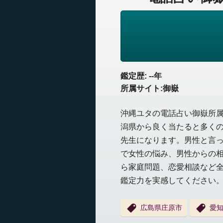
鑑定歴: --年
所属サイト:御嶽
沖縄ユタの電話占い御嶽所
潟県から良く当たると多く
先生になります。男性と言
で女性の悩み、男性からの
ら家庭問題、恋愛相談など全
鑑定力を実感してください
広島県庄原市
愛