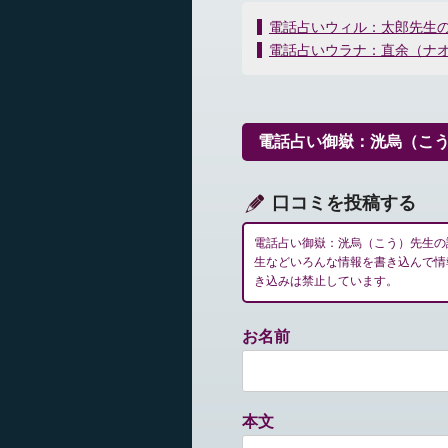
投
電話占いウィル：太郎先生
稿
電話占いウラナ：直余（ナ
ナ
ビ
ゲ
ー
電話占い御嶽：洸烏（こ
シ
ョ
ン
口コミを投稿する
電話占い御嶽：洸烏（こう）先生の
生などいろんな情報を書き込んで情
き込みは禁止しています。
お名前
本文