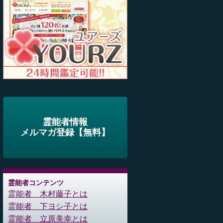
霊能者情報
メルマガ登録【無料】
霊能者コンテンツ
霊能者 木村藤子とは
霊能者 下ヨシ子とは
霊能者 立原美幸とは