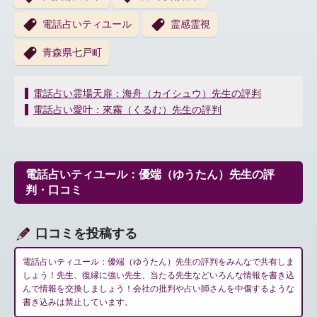
電話占いティユール
霊感霊視
青森県七戸町
投
電話占い霊場天扉：海舟（カイシュウ）先生の評判
稿
電話占い愛叶：來霧（くるむ）先生の評判
ナ
ビ
ゲ
ー
電話占いティユール：優端（ゆうたん）先生の評
シ
判・口コミ
ョ
ン
口コミを投稿する
電話占いティユール：優端（ゆうたん）先生の評判をみんなで共有しま
しょう！先生、復縁に強い先生、当たる先生などいろんな情報を書き込
んで情報を交換しましょう！会社の批判や占い師さんを中傷するような
書き込みは禁止しています。