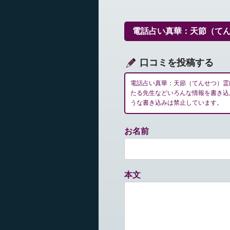
ビ
ゲ
ー
電話占い真華：天節（て
シ
ョ
ン
口コミを投稿する
電話占い真華：天節（てんせつ）霊
たる先生などいろんな情報を書き込
うな書き込みは禁止しています。
お名前
本文