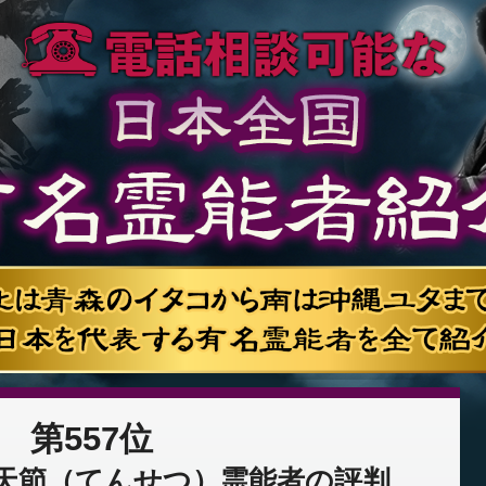
第557位
天節（てんせつ）霊能者の評判