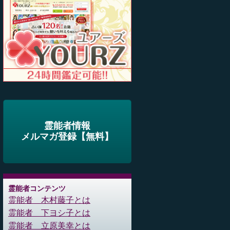
霊能者情報
メルマガ登録【無料】
霊能者コンテンツ
霊能者 木村藤子とは
霊能者 下ヨシ子とは
霊能者 立原美幸とは