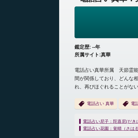
鑑定歴: --年
所属サイト:真華
電話占い真華所属 天節霊
間が関係しており、どんな
れ、再びほぐれることがな
電話占い 真華
電
投
電話占い尼子：陀喜尼(だき
稿
電話占い花園：覚晴（さは
ナ