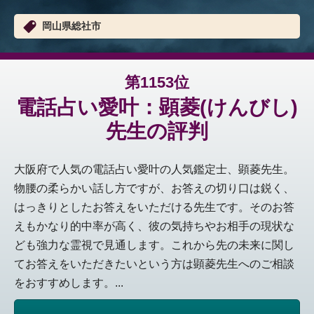
岡山県総社市
第1153位
電話占い愛叶：顕菱(けんびし)
先生の評判
大阪府で人気の電話占い愛叶の人気鑑定士、顕菱先生。
物腰の柔らかい話し方ですが、お答えの切り口は鋭く、
はっきりとしたお答えをいただける先生です。そのお答
えもかなり的中率が高く、彼の気持ちやお相手の現状な
ども強力な霊視で見通します。これから先の未来に関し
てお答えをいただきたいという方は顕菱先生へのご相談
をおすすめします。...