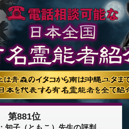
第881位
：知子（ともこ）先生の評判