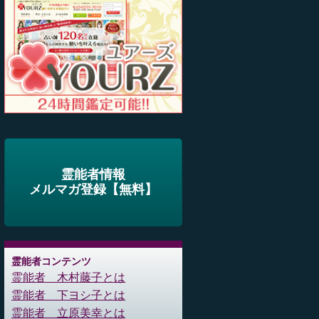
霊能者情報
メルマガ登録【無料】
霊能者コンテンツ
霊能者 木村藤子とは
霊能者 下ヨシ子とは
霊能者 立原美幸とは