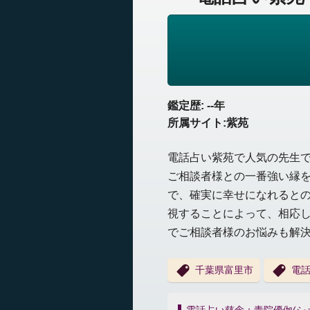
鑑定歴: --年
所属サイト:紫苑
電話占い紫苑で人気の先生
ご相談者様との一番強い縁
で、確実に幸せになれると
視することによって、相応
でご相談者様のお悩みも解
千葉県富里市
電話
投