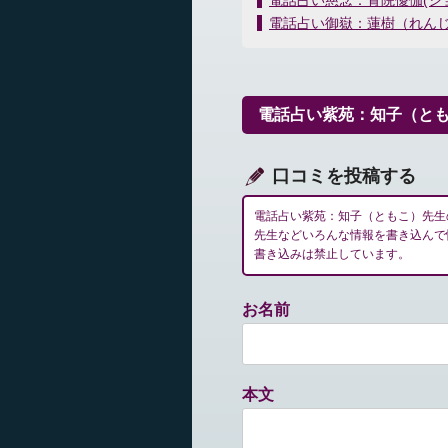
電話占い慈念：青院優伽(シ
稿
電話占い御嶽：蓮樹（れん
ナ
ビ
ゲ
ー
電話占い紫苑：知子（と
シ
ョ
ン
口コミを投稿する
電話占い紫苑：知子（ともこ）先生
先生などいろんな情報を書き込んで
書き込みは禁止しています。
お名前
本文