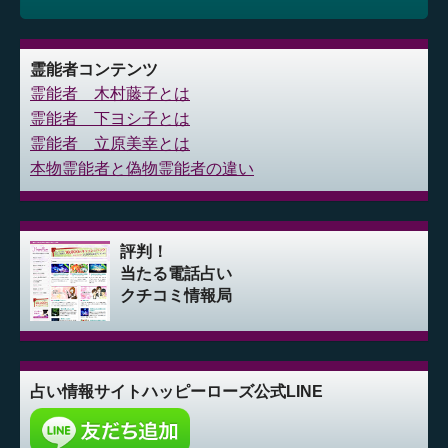
霊能者コンテンツ
霊能者 木村藤子とは
霊能者 下ヨシ子とは
霊能者 立原美幸とは
本物霊能者と偽物霊能者の違い
評判！
当たる電話占い
クチコミ情報局
占い情報サイト
ハッピーローズ公式LINE