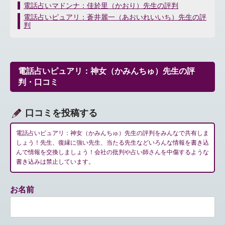
投
電話占いマドンナ：佳於里（かおり）先生の評判
稿
電話占いピュアリ：蒼井麗一（あおいれいいち）先生の評
ナ
判
ビ
ゲ
ー
シ
電話占いピュアリ：神女（かみんちゅ）先生の評
ョ
判・口コミ
ン
口コミを投稿する
電話占いピュアリ：神女（かみんちゅ）先生の評判をみんなで共有しま
しょう！先生、復縁に強い先生、当たる先生などいろんな情報を書き込
んで情報を交換しましょう！会社の批判や占い師さんを中傷するような
書き込みは禁止しています。
お名前