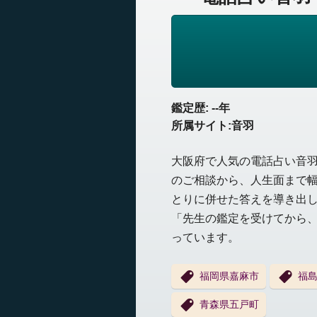
鑑定歴: --年
所属サイト:音羽
大阪府で人気の電話占い音
のご相談から、人生面まで
とりに併せた答えを導き出
「先生の鑑定を受けてから
っています。
福岡県嘉麻市
福
青森県五戸町