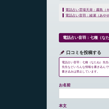
投
電話占い霊場天扉：霧島（
稿
電話占い音羽：綾瀬（あや
ナ
ビ
ゲ
ー
電話占い音羽：七種（な
シ
ョ
ン
口コミを投稿する
電話占い音羽：七種（なたね）先生
先生などいろんな情報を書き込んで
書き込みは禁止しています。
お名前
本文