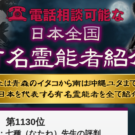
第1130位
：七種（なたね）先生の評判