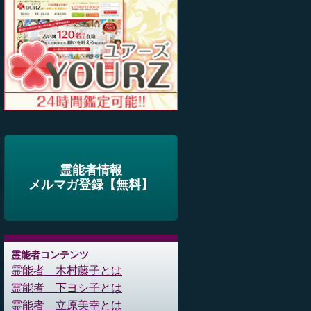
霊能者情報
メルマガ登録【無料】
霊能者コンテンツ
霊能者 木村藤子とは
霊能者 下ヨシ子とは
霊能者 立原美幸とは