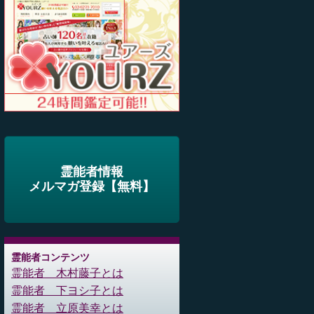
霊能者情報
メルマガ登録【無料】
霊能者コンテンツ
霊能者 木村藤子とは
霊能者 下ヨシ子とは
霊能者 立原美幸とは