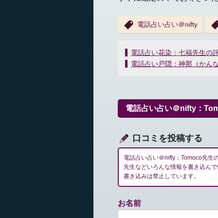
電話占い占い＠nifty
投
電話占い花染：七福先生の
稿
電話占い戸隠：神那（かん
ナ
ビ
ゲ
ー
電話占い占い＠nifty：T
シ
ョ
ン
口コミを投稿する
電話占い占い＠nifty：Tomoc
先生などいろんな情報を書き込んで
書き込みは禁止しています。
お名前