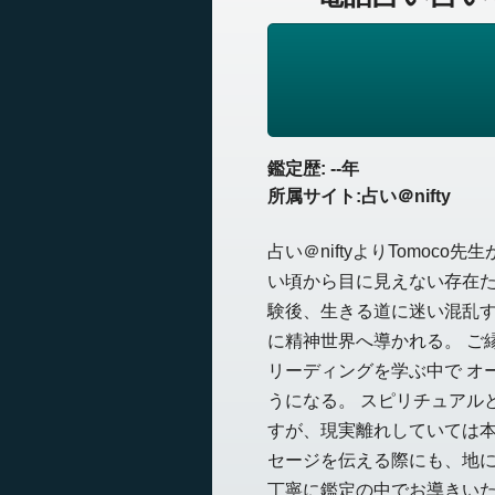
鑑定歴: --年
所属サイト:占い＠nifty
占い＠niftyよりTomo
い頃から目に見えない存在た
験後、生きる道に迷い混乱す
に精神世界へ導かれる。 ご
リーディングを学ぶ中で オ
うになる。 スピリチュアル
すが、現実離れしていては本
セージを伝える際にも、地
丁寧に鑑定の中でお導きい