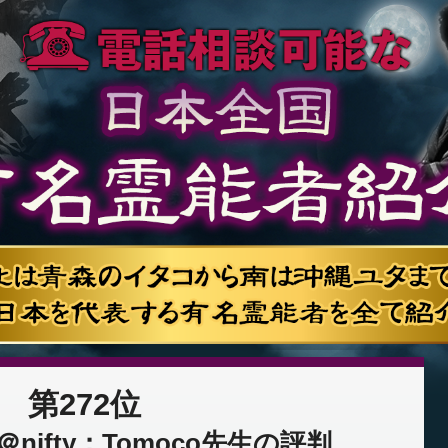
第272位
nifty：Tomoco先生の評判