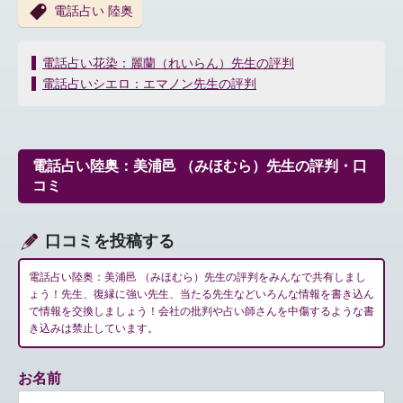
電話占い 陸奥
投
電話占い花染：麗蘭（れいらん）先生の評判
稿
電話占いシエロ：エマノン先生の評判
ナ
ビ
ゲ
ー
電話占い陸奥：美浦邑 （みほむら）先生の評判・口
シ
コミ
ョ
ン
口コミを投稿する
電話占い陸奥：美浦邑 （みほむら）先生の評判をみんなで共有しまし
ょう！先生、復縁に強い先生、当たる先生などいろんな情報を書き込ん
で情報を交換しましょう！会社の批判や占い師さんを中傷するような書
き込みは禁止しています。
お名前