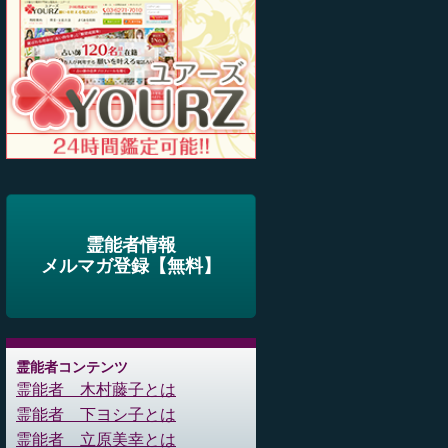
霊能者情報
メルマガ登録【無料】
霊能者コンテンツ
霊能者 木村藤子とは
霊能者 下ヨシ子とは
霊能者 立原美幸とは