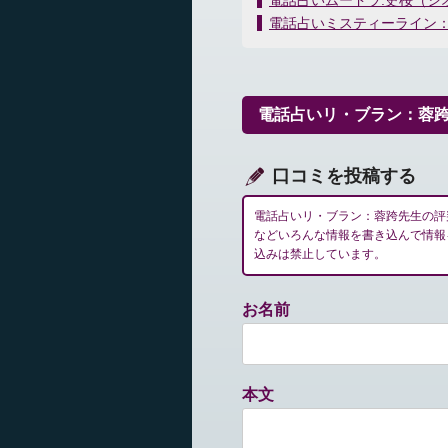
電話占いムードラ:史桜（シ
稿
電話占いミスティーライン：L
ナ
ビ
ゲ
ー
電話占いリ・ブラン：蓉
シ
ョ
ン
口コミを投稿する
電話占いリ・ブラン：蓉跨先生の評
などいろんな情報を書き込んで情報
込みは禁止しています。
お名前
本文