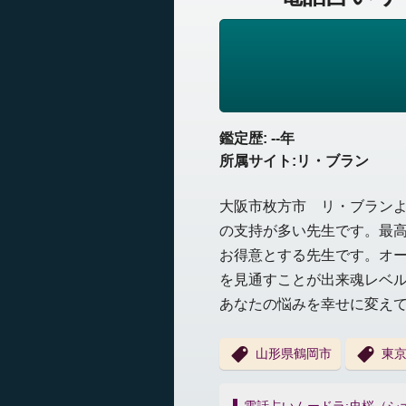
鑑定歴: --年
所属サイト:リ・ブラン
大阪市枚方市 リ・ブラン
の支持が多い先生です。最
お得意とする先生です。オ
を見通すことが出来魂レベ
あなたの悩みを幸せに変え
山形県鶴岡市
東
投