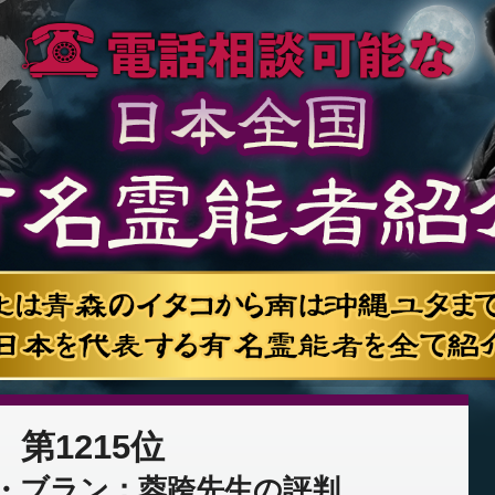
第1215位
・ブラン：蓉跨先生の評判