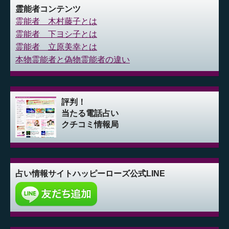
霊能者コンテンツ
霊能者 木村藤子とは
霊能者 下ヨシ子とは
霊能者 立原美幸とは
本物霊能者と偽物霊能者の違い
評判！
当たる電話占い
クチコミ情報局
占い情報サイト
ハッピーローズ公式LINE