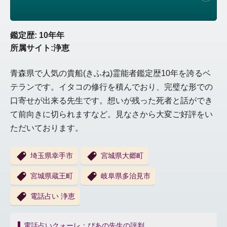
鑑定歴: 10年年
所属サイト:浄恵
青森県で人気の貴船(きふね)霊能者鑑定歴10年を誇るベ
テランです。イタコの修行を積んでおり、完璧な形での
口寄せが出来る先生です。想いが残った死者と話ができ
て前向きに切られますなど。見なさから大変ご好評をい
ただいております。
埼玉県幸手市
宮城県大郷町
宮城県蔵王町
岐阜県多治見市
電話占い 浄恵
投
電話占いクォーレ：ぴあの先生の評判