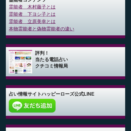
霊能者 木村藤子とは
霊能者 下ヨシ子とは
霊能者 立原美幸とは
本物霊能者と偽物霊能者の違い
評判！
当たる電話占い
クチコミ情報局
占い情報サイト
ハッピーローズ公式LINE