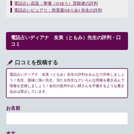
投
電話占い花染：華優（かゆう）霊能者の評判
稿
電話占いピュアリ：悠里亜(ゆりあ) 先生の評判
ナ
ビ
ゲ
ー
電話占いディアナ 友美（ともみ）先生の評判・口
シ
コミ
ョ
ン
口コミを投稿する
電話占いディアナ 友美（ともみ）先生の評判をみんなで共有しましょ
う！先生、復縁に強い先生、当たる先生などいろんな情報を書き込んで
情報を交換しましょう！会社の批判や占い師さんを中傷するような書き
込みは禁止しています。
お名前
本文