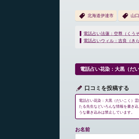
北海道伊達市
山
投
電話占い法蓮：空尊（くう
稿
電話占いウィル：吉良（き
ナ
ビ
ゲ
ー
電話占い花染：大黒（だ
シ
ョ
ン
口コミを投稿する
電話占い花染：大黒（だいこく）霊
たる先生などいろんな情報を書き込
うな書き込みは禁止しています。
お名前