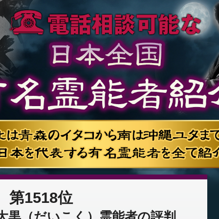
第1518位
大黒（だいこく）霊能者の評判