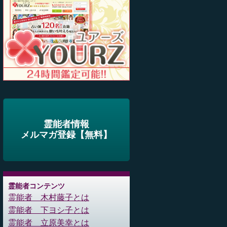
霊能者情報
メルマガ登録【無料】
霊能者コンテンツ
霊能者 木村藤子とは
霊能者 下ヨシ子とは
霊能者 立原美幸とは