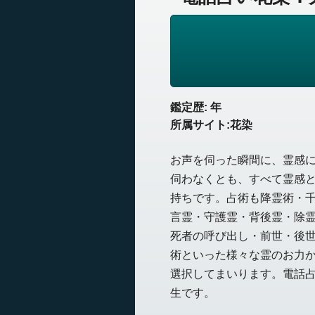
鑑定歴: 年
所属サイト:花染
お声を伺った瞬間に、霊感
伺わなくとも、すべて霊感
持ちです。占術も
降霊術・
言霊・守護霊・背後霊・除
死者の呼び出し・前世・後
術といった様々な霊のお力
選択してまいります。電話
生です。