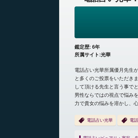
鑑定歴: 6年
所属サイト:光華
電話占い光華所属優月先生
と多くのご投票をいただき
して頂ける先生と言う事で
男性ならではの視点で悩み
力で貴女の悩みを溶かし、
電話占い光華
電
投