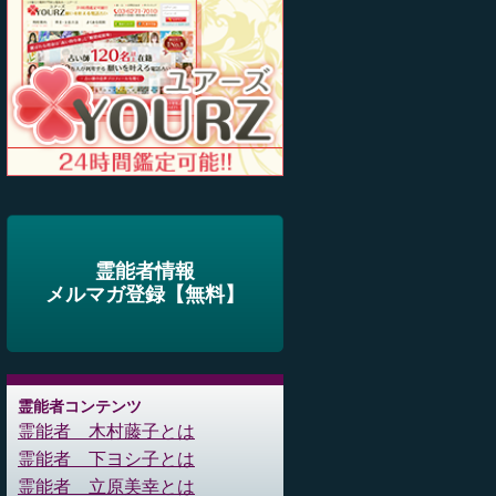
霊能者情報
メルマガ登録【無料】
霊能者コンテンツ
霊能者 木村藤子とは
霊能者 下ヨシ子とは
霊能者 立原美幸とは