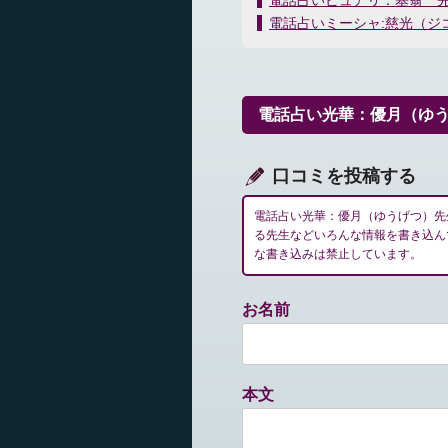
電話占いピュアリ：塞翁 
稿
電話占いミーシャ:慈光（ジ
ナ
ビ
ゲ
ー
電話占い光華：優月（ゆ
シ
ョ
ン
口コミを投稿する
電話占い光華：優月（ゆうげつ）先
る先生などいろんな情報を書き込ん
な書き込みは禁止しています。
お名前
本文