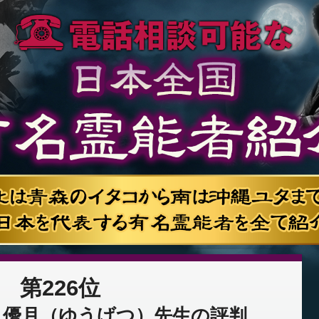
第226位
：優月（ゆうげつ）先生の評判