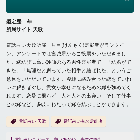
鑑定歴: --年
所属サイト:天歌
電話占い天歌所属 見目(けんもく)霊能者がランクイ
ン。アンケートでは宮城県からご投票をいただきまし
た。縁結びに高い評価のある男性霊能者で、「結婚がで
きた」「無理だと思っていた相手と結ばれた」というご
意見をいただいています。複雑に絡み合った縁をていね
いに解きほぐし、貴女が幸せになるための縁を強めてく
れます。恋愛に限らず、人と人との出会い、そして仕事
との縁など、多岐にわたって縁を結ぶことができます。
電話占い 天歌
電話占い有名霊能者
投
電話占いユアーズ：茜（あかね）先生の評判