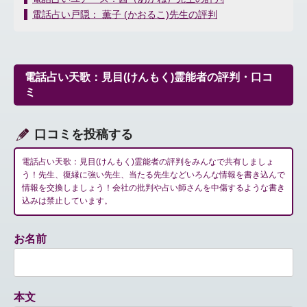
稿
電話占い戸隠： 薫子 (かおるこ)先生の評判
ナ
ビ
ゲ
ー
電話占い天歌：見目(けんもく)霊能者の評判・口コ
シ
ミ
ョ
ン
口コミを投稿する
電話占い天歌：見目(けんもく)霊能者の評判をみんなで共有しましょ
う！先生、復縁に強い先生、当たる先生などいろんな情報を書き込んで
情報を交換しましょう！会社の批判や占い師さんを中傷するような書き
込みは禁止しています。
お名前
本文