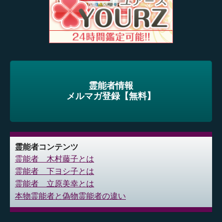
霊能者情報
メルマガ登録【無料】
霊能者コンテンツ
霊能者 木村藤子とは
霊能者 下ヨシ子とは
霊能者 立原美幸とは
本物霊能者と偽物霊能者の違い