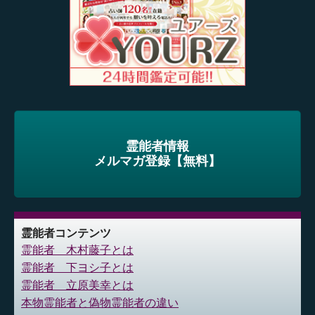
霊能者情報
メルマガ登録【無料】
霊能者コンテンツ
霊能者 木村藤子とは
霊能者 下ヨシ子とは
霊能者 立原美幸とは
本物霊能者と偽物霊能者の違い