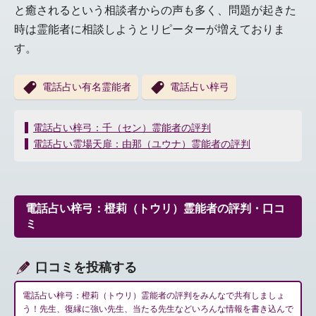
と癒されるという相談者からの声も多く、問題が起きた
時は霊能者に相談しようとリピーターが増えておりま
す。
電話占い有名霊能者
電話占い梓弓
投
電話占い梓弓：千（セン）霊能者の評判
稿
電話占い霊場天扉：由那（ユウナ）霊能者の評判
ナ
ビ
ゲ
ー
電話占い梓弓：橙莉（トウリ）霊能者の評判・口コ
シ
ミ
ョ
ン
口コミを投稿する
電話占い梓弓：橙莉（トウリ）霊能者の評判をみんなで共有しましょ
う！先生、復縁に強い先生、当たる先生などいろんな情報を書き込んで