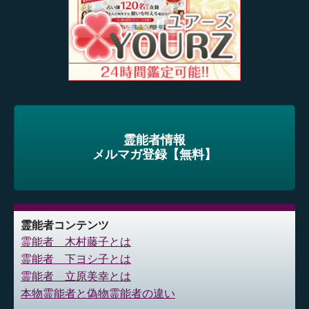
霊能者情報
メルマガ登録【無料】
霊能者コンテンツ
霊能者 木村藤子とは
霊能者 下ヨシ子とは
霊能者 立原美幸とは
本物霊能者と偽物霊能者の違い