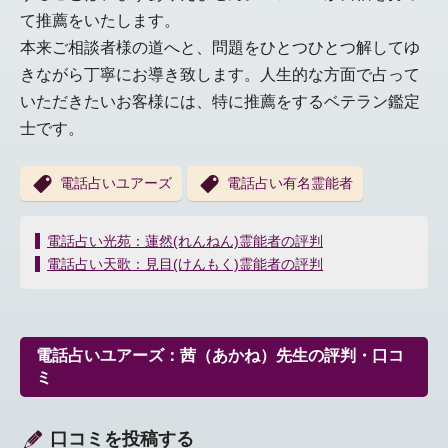
て推薦をいたします。
本来ご相談者様の道へと、問題をひとつひとつ解してゆ
きながら丁寧にお導き致します。人生的な方面で占って
いただきたいお客様には、特に推薦をするベテラン鑑定
士です。
電話占いユアーズ
電話占い有名霊能者
投
電話占い光苑：蓮然(れんねん)霊能者の評判
稿
電話占い天歌：見目(けんもく)霊能者の評判
ナ
ビ
ゲ
ー
電話占いユアーズ：茜（あかね）先生の評判・口コ
シ
ミ
ョ
ン
口コミを投稿する