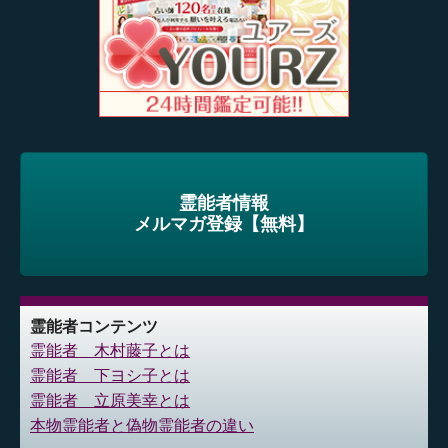
霊能者情報
メルマガ登録【無料】
霊能者コンテンツ
霊能者 木村藤子とは
霊能者 下ヨシ子とは
霊能者 立原美幸とは
本物霊能者と偽物霊能者の違い