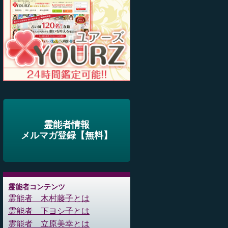
霊能者情報
メルマガ登録【無料】
霊能者コンテンツ
霊能者 木村藤子とは
霊能者 下ヨシ子とは
霊能者 立原美幸とは