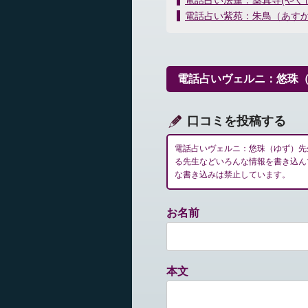
電話占い法蓮：薬真寺(やく
稿
電話占い紫苑：朱鳥（あす
ナ
ビ
ゲ
ー
電話占いヴェルニ：悠珠
シ
ョ
ン
口コミを投稿する
電話占いヴェルニ：悠珠（ゆず）先
る先生などいろんな情報を書き込ん
な書き込みは禁止しています。
お名前
本文