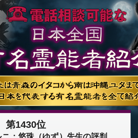
第1430位
ルニ：悠珠（ゆず）先生の評判