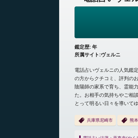
鑑定歴: 年
所属サイト:ヴェルニ
電話占いヴェルニの人気鑑
の方からクチコミ、評判の
陰陽師の家系で育ち、霊能
た。お相手の気持ちやご相
とって明るい日々を導いて
兵庫県尼崎市
熊
投