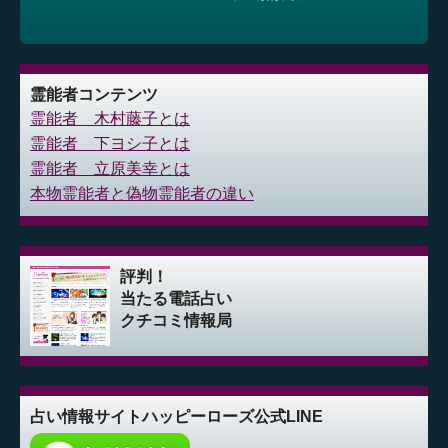
霊能者コンテンツ
霊能者 木村藤子とは
霊能者 下ヨシ子とは
霊能者 立原美幸とは
本物霊能者と偽物霊能者の違い
評判！
当たる電話占い
クチコミ情報局
占い情報サイト
ハッピーローズ公式LINE