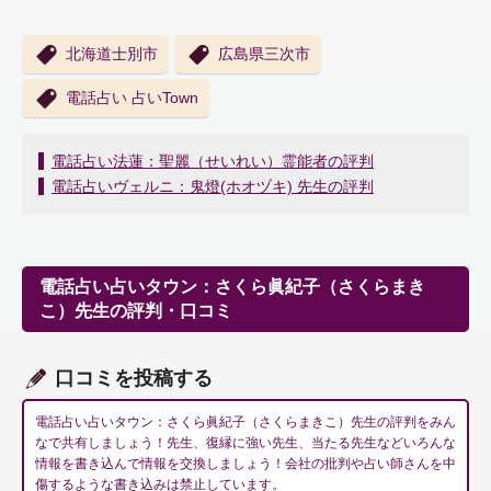
北海道士別市
広島県三次市
電話占い 占いTown
投
電話占い法蓮：聖麗（せいれい）霊能者の評判
稿
電話占いヴェルニ：鬼燈(ホオヅキ) 先生の評判
ナ
ビ
ゲ
ー
電話占い占いタウン：さくら眞紀子（さくらまき
シ
こ）先生の評判・口コミ
ョ
ン
口コミを投稿する
電話占い占いタウン：さくら眞紀子（さくらまきこ）先生の評判をみん
なで共有しましょう！先生、復縁に強い先生、当たる先生などいろんな
情報を書き込んで情報を交換しましょう！会社の批判や占い師さんを中
傷するような書き込みは禁止しています。