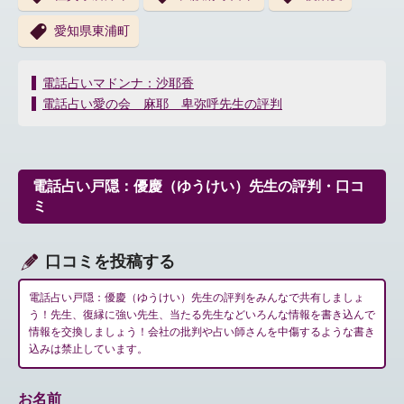
愛知県東浦町
投
電話占いマドンナ：沙耶香
稿
電話占い愛の会 麻耶 卑弥呼先生の評判
ナ
ビ
ゲ
ー
電話占い戸隠：優慶（ゆうけい）先生の評判・口コ
シ
ミ
ョ
ン
口コミを投稿する
電話占い戸隠：優慶（ゆうけい）先生の評判をみんなで共有しましょ
う！先生、復縁に強い先生、当たる先生などいろんな情報を書き込んで
情報を交換しましょう！会社の批判や占い師さんを中傷するような書き
込みは禁止しています。
お名前