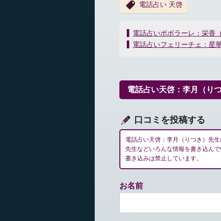
電話占い 天啓
投
電話占いポポラーレ：栄香
稿
電話占いフェリーチェ：星
ナ
ビ
ゲ
ー
電話占い天啓：李月（り
シ
ョ
ン
口コミを投稿する
電話占い天啓：李月（りつき）先生
先生などいろんな情報を書き込んで
書き込みは禁止しています。
お名前