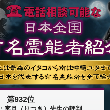
第932位
：李月（りつき）先生の評判