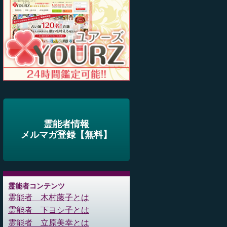
霊能者情報
メルマガ登録【無料】
霊能者コンテンツ
霊能者 木村藤子とは
霊能者 下ヨシ子とは
霊能者 立原美幸とは