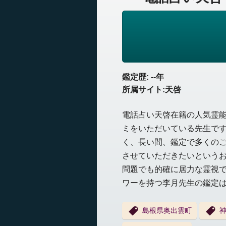
鑑定歴: --年
所属サイト:天啓
電話占い天啓在籍の人気霊
ミをいただいている先生で
く、長い間、鑑定で多くの
させていただきたいという
問題でも的確に居力な霊視
ワーを持つ李月先生の鑑定
島根県奥出雲町