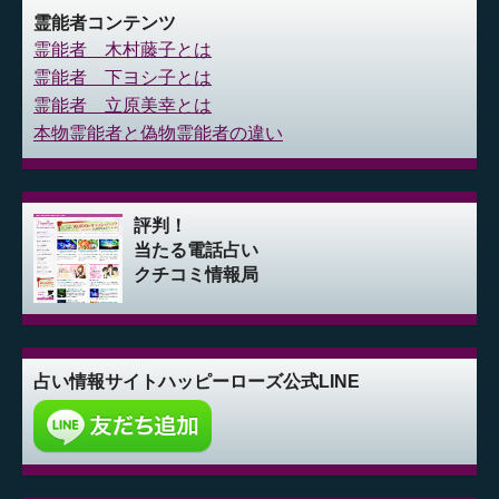
霊能者コンテンツ
霊能者 木村藤子とは
霊能者 下ヨシ子とは
霊能者 立原美幸とは
本物霊能者と偽物霊能者の違い
評判！
当たる電話占い
クチコミ情報局
占い情報サイト
ハッピーローズ公式LINE