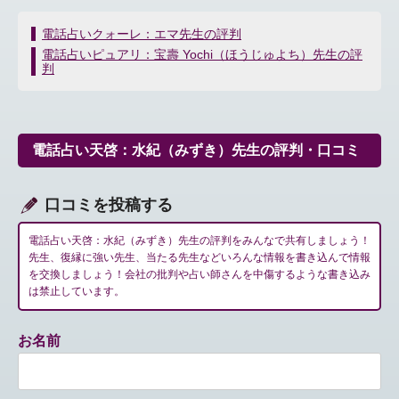
投
電話占いクォーレ：エマ先生の評判
稿
電話占いピュアリ：宝壽 Yochi（ほうじゅよち）先生の評
ナ
判
ビ
ゲ
ー
シ
電話占い天啓：水紀（みずき）先生の評判・口コミ
ョ
ン
口コミを投稿する
電話占い天啓：水紀（みずき）先生の評判をみんなで共有しましょう！
先生、復縁に強い先生、当たる先生などいろんな情報を書き込んで情報
を交換しましょう！会社の批判や占い師さんを中傷するような書き込み
は禁止しています。
お名前