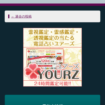
投
←
過去の投稿
稿
ナ
ビ
ゲ
ー
シ
ョ
ン