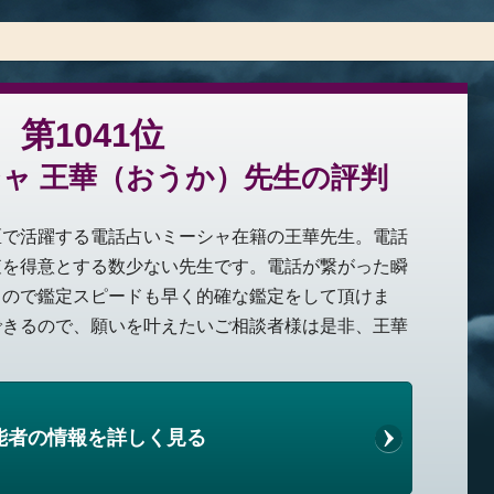
第1041位
ャ 王華（おうか）先生の評判
区で活躍する電話占いミーシャ在籍の王華先生。電話
査を得意とする数少ない先生です。電話が繋がった瞬
るので鑑定スピードも早く的確な鑑定をして頂けま
できるので、願いを叶えたいご相談者様は是非、王華
能者の情報を詳しく見る