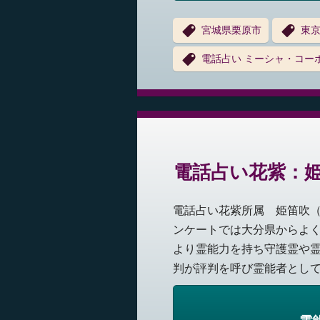
宮城県栗原市
東
電話占い ミーシャ・コー
電話占い花紫：
電話占い花紫所属 姫笛吹
ンケートでは大分県からよ
より霊能力を持ち守護霊や
判が評判を呼び霊能者として