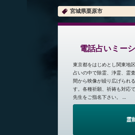
宮城県栗原市
電話占いミーシ
東京都をはじめとし関東地
占いの中で除霊、浄霊、霊
間から映像が繰り広げられ
す。各種祈願、祈祷も対応
先生をご指名下さい。 ...
霊