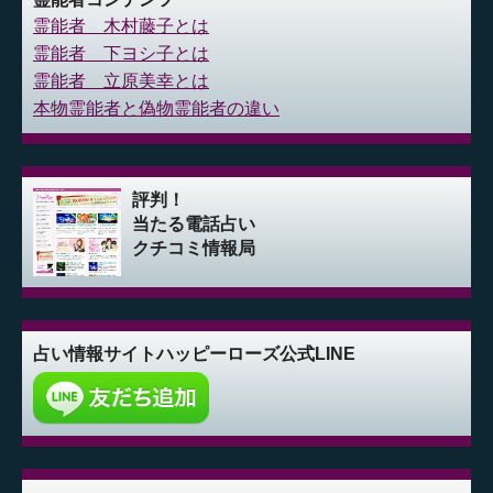
霊能者 木村藤子とは
霊能者 下ヨシ子とは
霊能者 立原美幸とは
本物霊能者と偽物霊能者の違い
評判！
当たる電話占い
クチコミ情報局
占い情報サイト
ハッピーローズ公式LINE