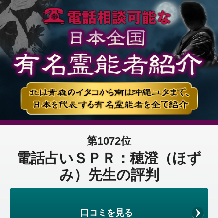
第1072位
電話占いＳＰＲ：穂澄（ほず
み）先生の評判
口コミを見る