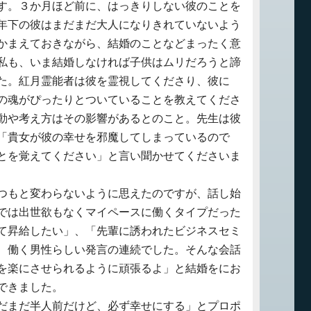
す。３か月ほど前に、はっきりしない彼のことを
年下の彼はまだまだ大人になりきれていないよう
かまえておきながら、結婚のことなどまったく意
私も、いま結婚しなければ子供はムリだろうと諦
た。紅月霊能者は彼を霊視してくださり、彼に
の魂がぴったりとついていることを教えてくださ
動や考え方はその影響があるとのこと。先生は彼
「貴女が彼の幸せを邪魔してしまっているので
とを覚えてください」と言い聞かせてくださいま
つもと変わらないように思えたのですが、話し始
では出世欲もなくマイペースに働くタイプだった
て昇給したい」、「先輩に誘われたビジネスセミ
、働く男性らしい発言の連続でした。そんな会話
を楽にさせられるように頑張るよ」と結婚をにお
できました。
だまだ半人前だけど、必ず幸せにする」とプロポ