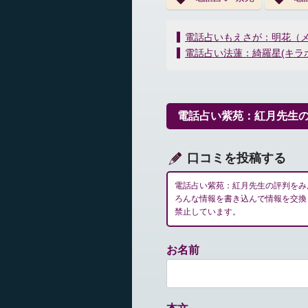
投
電話占いもえさが：明花（
稿
電話占い法蓮：綺羅星(キラ
ナ
ビ
ゲ
ー
電話占い紫苑：紅月先生
シ
ョ
ン
口コミを投稿する
電話占い紫苑：紅月先生の評判をみ
ろんな情報を書き込んで情報を交換
禁止しています。
お名前