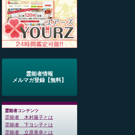
霊能者情報
メルマガ登録【無料】
霊能者コンテンツ
霊能者 木村藤子とは
霊能者 下ヨシ子とは
霊能者 立原美幸とは