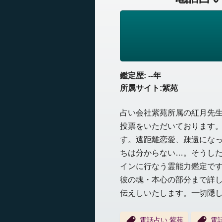
鑑定歴: --年
所属サイト:紫苑
占い会社紫苑所属の紅月先
投票をいただいております
す。遠距離恋愛、疎遠にな
ちは分からない…。そうし
インに行なう霊能力鑑定で
彼の魂・本心の部分まで詳
伝えしいたします。一切隠
電話占い 紫苑
電