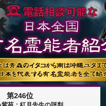
第246位
い紫苑：紅月先生の評判