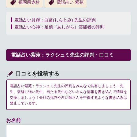
福岡県赤村
電話占い 紫苑
投
電話占い月輝：白富(しらとみ) 先生の評判
稿
電話占い心神：足柄（あしがら）霊能者の評判
ナ
ビ
ゲ
ー
電話占い紫苑：ラクシュミ先生の評判・口コミ
シ
ョ
ン
口コミを投稿する
電話占い紫苑：ラクシュミ先生の評判をみんなで共有しましょう！先
生、復縁に強い先生、当たる先生などいろんな情報を書き込んで情報を
交換しましょう！会社の批判や占い師さんを中傷するような書き込みは
禁止しています。
お名前