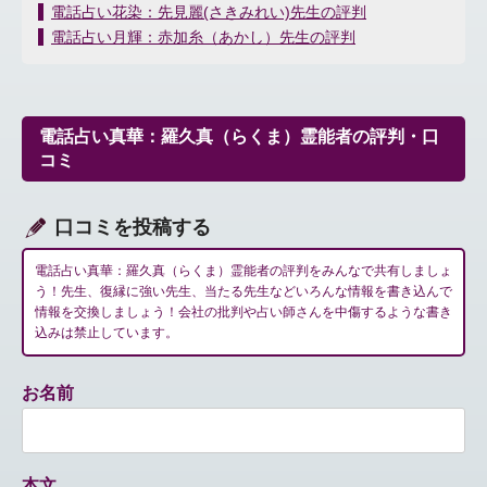
投
電話占い花染：先見麗(さきみれい)先生の評判
稿
電話占い月輝：赤加糸（あかし）先生の評判
ナ
ビ
ゲ
ー
電話占い真華：羅久真（らくま）霊能者の評判・口
シ
コミ
ョ
ン
口コミを投稿する
電話占い真華：羅久真（らくま）霊能者の評判をみんなで共有しましょ
う！先生、復縁に強い先生、当たる先生などいろんな情報を書き込んで
情報を交換しましょう！会社の批判や占い師さんを中傷するような書き
込みは禁止しています。
お名前
本文