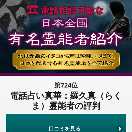
第724位
電話占い真華：羅久真（らく
ま）霊能者の評判
口コミを見る