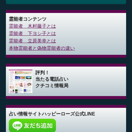
霊能者コンテンツ
霊能者 木村藤子とは
霊能者 下ヨシ子とは
霊能者 立原美幸とは
本物霊能者と偽物霊能者の違い
評判！
当たる電話占い
クチコミ情報局
占い情報サイト
ハッピーローズ公式LINE