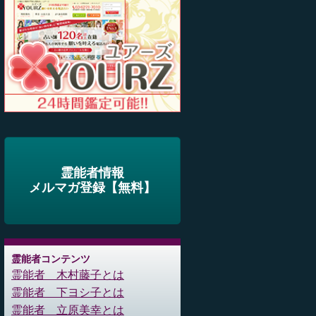
霊能者情報
メルマガ登録【無料】
霊能者コンテンツ
霊能者 木村藤子とは
霊能者 下ヨシ子とは
霊能者 立原美幸とは