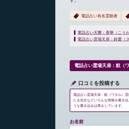
す。
電話占い有名霊能者
投
電話占い天響：香華（こう
稿
電話占い霊場天扉：鈴愛（
ナ
ビ
ゲ
ー
電話占い霊場天扉：航（
シ
ョ
ン
口コミを投稿する
電話占い霊場天扉：航（ワタル）霊
たる先生などいろんな情報を書き込
うな書き込みは禁止しています。
お名前