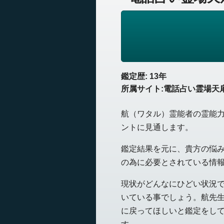
鑑定歴: 13年
所属サイト:電話占い霊場天
航（ワタル）霊能者の霊能
ントに見通します。
鑑定結果を元に、貴方の悩
の為に必要とされている情
現状がどんなにひどい状況
いている事でしょう。航先
に戻ってほしいと鑑定をし