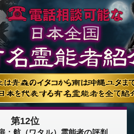
第12位
扉：航（ワタル）霊能者の評判