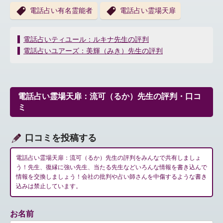
電話占い有名霊能者
電話占い霊場天扉
投
電話占いティユール：ルキナ先生の評判
稿
電話占いユアーズ：美輝（みき）先生の評判
ナ
ビ
ゲ
ー
電話占い霊場天扉：流可（るか）先生の評判・口コ
シ
ミ
ョ
ン
口コミを投稿する
電話占い霊場天扉：流可（るか）先生の評判をみんなで共有しましょ
う！先生、復縁に強い先生、当たる先生などいろんな情報を書き込んで
情報を交換しましょう！会社の批判や占い師さんを中傷するような書き
込みは禁止しています。
お名前