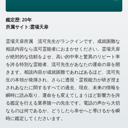
鑑定歴: 20年
所属サイト:霊場天扉
霊場天扉所属 流可先生がランクインです。成就困難な
相談内容なら流可霊能者におまかせください。霊場天扉
が絶対的な信頼をよせ、高い的中率と驚異のリピート率
を誇る特別な霊能者、流可先生があなたの運命の扉を開
きます。相談内容が成就困難であればあるほど、流可先
生の本領が発揮され、さらに透視・霊視能力が研ぎ澄ま
されあなたに関するすべての過去、現在、未来の情報を
瞬時に読み取り、運命をも変えてしまうほど影響力を誇
る鑑定を行える業界随一の先生です。電話の声から大切
なものは何であるか、どうしたら幸せへと導けるかを瞬
時に鑑定してくださいます。