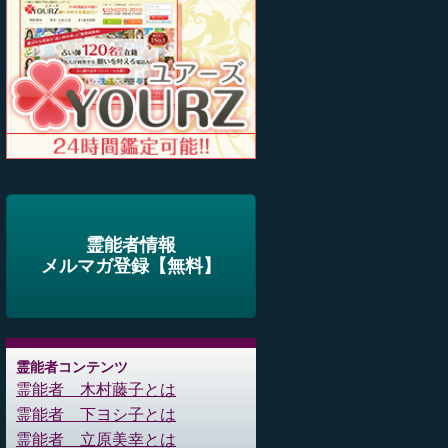
霊能者情報
メルマガ登録【無料】
霊能者コンテンツ
霊能者 木村藤子とは
霊能者 下ヨシ子とは
霊能者 立原美幸とは