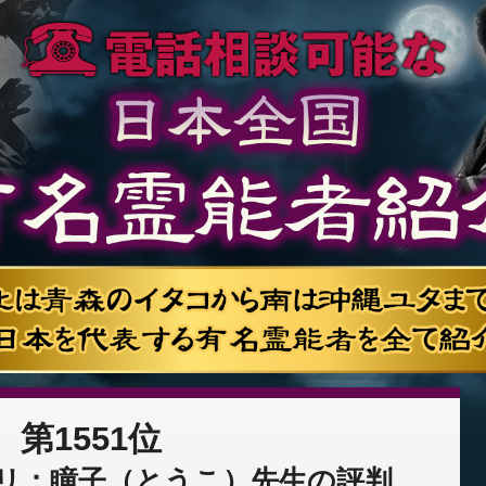
第1551位
リ：瞳子（とうこ）先生の評判