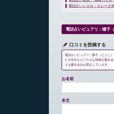
電話占い陸奥： 桐峰カオル
稿
電話占いシエロ：エレーヌ
ナ
ビ
ゲ
ー
電話占いピュアリ：瞳子
シ
ョ
ン
口コミを投稿する
電話占いピュアリ：瞳子（とうこ）
たる先生などいろんな情報を書き込
うな書き込みは禁止しています。
お名前
本文