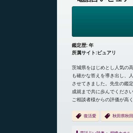
鑑定歴: 年
所属サイト:ピュアリ
茨城県をはじめとし人気の
も確かな答えを導き出し、
させてきました。先生の鑑
成就まで共に歩んでくださ
ご相談者様からの評価が高
復活愛
秋田県秋
投