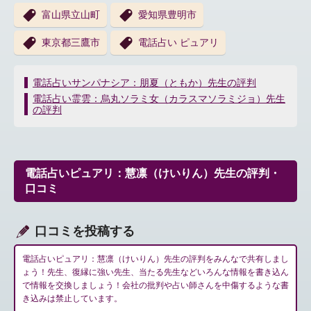
富山県立山町
愛知県豊明市
東京都三鷹市
電話占い ピュアリ
投
電話占いサンパナシア：朋夏（ともか）先生の評判
稿
電話占い霊雲：烏丸ソラミ女（カラスマソラミジョ）先生
ナ
の評判
ビ
ゲ
ー
シ
電話占いピュアリ：慧凛（けいりん）先生の評判・
ョ
口コミ
ン
口コミを投稿する
電話占いピュアリ：慧凛（けいりん）先生の評判をみんなで共有しまし
ょう！先生、復縁に強い先生、当たる先生などいろんな情報を書き込ん
で情報を交換しましょう！会社の批判や占い師さんを中傷するような書
き込みは禁止しています。