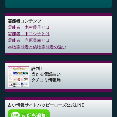
霊能者コンテンツ
霊能者 木村藤子とは
霊能者 下ヨシ子とは
霊能者 立原美幸とは
本物霊能者と偽物霊能者の違い
評判！
当たる電話占い
クチコミ情報局
占い情報サイト
ハッピーローズ公式LINE