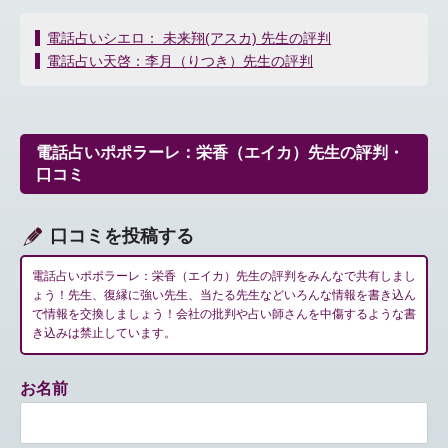
投
電話占いシエロ： 未来翔(アスカ) 先生の評判
稿
電話占い天啓：李月（りつき）先生の評判
ナ
ビ
ゲ
ー
電話占いポポラーレ：栄香（エイカ）先生の評判・
シ
口コミ
ョ
ン
口コミを投稿する
電話占いポポラーレ：栄香（エイカ）先生の評判をみんなで共有しまし
ょう！先生、復縁に強い先生、当たる先生などいろんな情報を書き込ん
で情報を交換しましょう！会社の批判や占い師さんを中傷するような書
き込みは禁止しています。
お名前