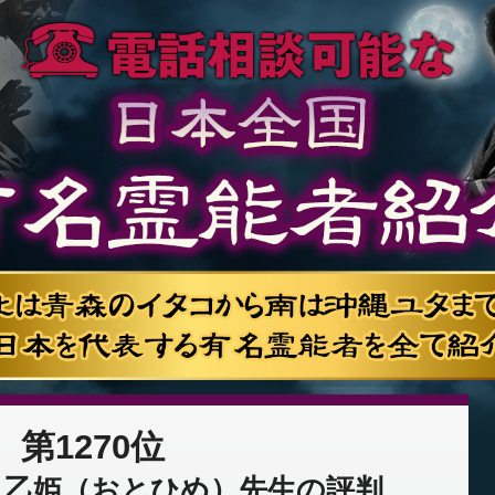
第1270位
：乙姫（おとひめ）先生の評判