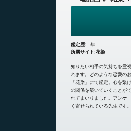
鑑定歴: --年
所属サイト:花染
知りたい相手の気持ちを霊
れます。どのような恋愛の
「花染」にて鑑定。心を繋
の関係を築いていくことが
れてまいりました。アンケ
く寄せられている先生です