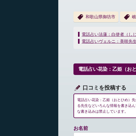
和歌山県御坊市
投
電話占い法蓮：白使者（し
稿
電話占いヴェルニ：美咲先
ナ
ビ
ゲ
ー
電話占い花染：乙姫（お
シ
ョ
ン
口コミを投稿する
電話占い花染：乙姫（おとひめ）先
る先生などいろんな情報を書き込ん
な書き込みは禁止しています。
お名前