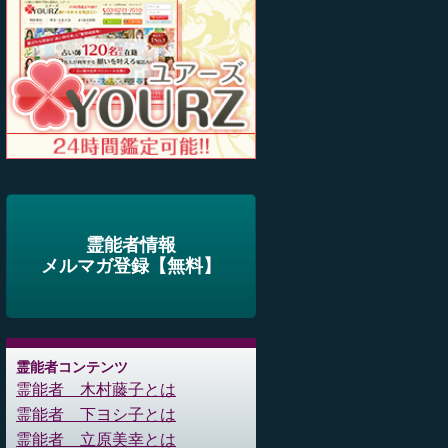
霊能者情報
メルマガ登録【無料】
霊能者コンテンツ
霊能者 木村藤子とは
霊能者 下ヨシ子とは
霊能者 立原美幸とは