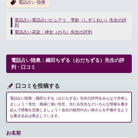
電話占い 陸奥
投
電話占い電話占いピュアリ 雫鈴（しずくれい）先生の評
判
稿
ナ
電話占い花染：神女（のろ）先生の評判
ビ
ゲ
ー
シ
電話占い陸奥：織田ちずる（おだちずる）先生の評
ョ
判・口コミ
ン
口コミを投稿する
電話占い陸奥：織田ちずる（おだちずる）先生の評判をみんなで共有し
ましょう！先生、復縁に強い先生、当たる先生などいろんな情報を書き
込んで情報を交換しましょう！会社の批判や占い師さんを中傷するよう
な書き込みは禁止しています。
お名前