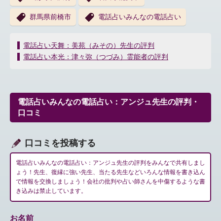
群馬県前橋市
電話占いみんなの電話占い
投
電話占い天舞：美苑（みその）先生の評判
稿
電話占い本光：津々弥（つづみ）霊能者の評判
ナ
ビ
ゲ
ー
電話占いみんなの電話占い：アンジュ先生の評判・
シ
口コミ
ョ
ン
口コミを投稿する
電話占いみんなの電話占い：アンジュ先生の評判をみんなで共有しまし
ょう！先生、復縁に強い先生、当たる先生などいろんな情報を書き込ん
で情報を交換しましょう！会社の批判や占い師さんを中傷するような書
き込みは禁止しています。
お名前