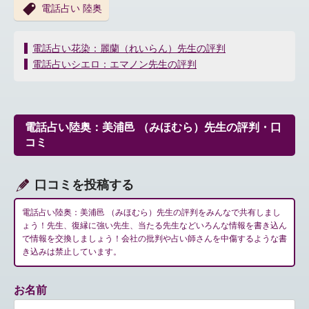
電話占い 陸奥
投
電話占い花染：麗蘭（れいらん）先生の評判
稿
電話占いシエロ：エマノン先生の評判
ナ
ビ
ゲ
ー
電話占い陸奥：美浦邑 （みほむら）先生の評判・口
シ
コミ
ョ
ン
口コミを投稿する
電話占い陸奥：美浦邑 （みほむら）先生の評判をみんなで共有しまし
ょう！先生、復縁に強い先生、当たる先生などいろんな情報を書き込ん
で情報を交換しましょう！会社の批判や占い師さんを中傷するような書
き込みは禁止しています。
お名前