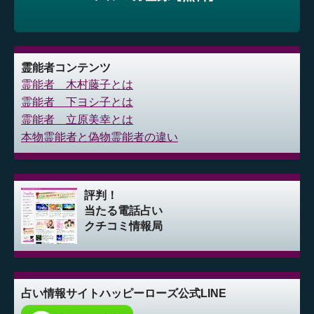
霊能者コンテンツ
霊能者 木村藤子とは
霊能者 下ヨシ子とは
霊能者 立原美幸とは
本物霊能者と偽物霊能者の違い
評判！
当たる電話占い
クチコミ情報局
占い情報サイト
ハッピーローズ公式LINE