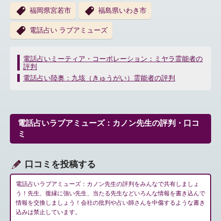
福岡県宮若市
福島県いわき市
電話占い ラブアミューズ
投
電話占いミーティア・コーポレーション：ミヤラ霊能者の
評判
稿
ナ
電話占い陸奥：九垓（きゅうがい）霊能者の評判
ビ
ゲ
ー
シ
電話占いラブアミューズ：カノン先生の評判・口コ
ョ
ミ
ン
口コミを投稿する
電話占いラブアミューズ：カノン先生の評判をみんなで共有しましょ
う！先生、復縁に強い先生、当たる先生などいろんな情報を書き込んで
情報を交換しましょう！会社の批判や占い師さんを中傷するような書き
込みは禁止しています。