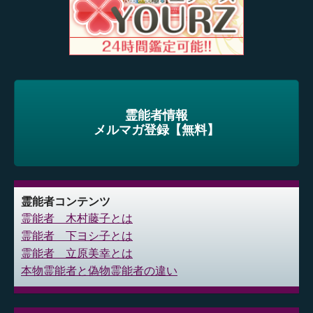
霊能者情報
メルマガ登録【無料】
霊能者コンテンツ
霊能者 木村藤子とは
霊能者 下ヨシ子とは
霊能者 立原美幸とは
本物霊能者と偽物霊能者の違い