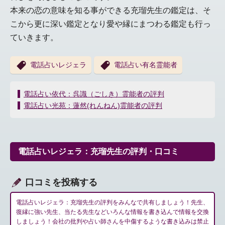
本来の恋の意味を知る事ができる充瑠先生の鑑定は、そ
こから更に深い鑑定となり愛や縁にまつわる鑑定も行っ
ていきます。
電話占いレジェラ
電話占い有名霊能者
投
電話占い依代：呉識（ごしき）霊能者の評判
稿
電話占い光苑：蓮然(れんねん)霊能者の評判
ナ
ビ
ゲ
ー
電話占いレジェラ：充瑠先生の評判・口コミ
シ
ョ
ン
口コミを投稿する
電話占いレジェラ：充瑠先生の評判をみんなで共有しましょう！先生、
復縁に強い先生、当たる先生などいろんな情報を書き込んで情報を交換
しましょう！会社の批判や占い師さんを中傷するような書き込みは禁止