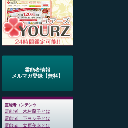
霊能者情報
メルマガ登録【無料】
霊能者コンテンツ
霊能者 木村藤子とは
霊能者 下ヨシ子とは
霊能者 立原美幸とは