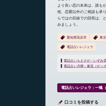
より良い恋の未来は、誰も
他、恋愛以外のご相談も承
らではの目線での回答は、
みましょう。
愛知県高浜市
東
電話占いレジェラ
投
電話占いもえさが：いずみ
稿
電話占い月輝：奏流（がっ
ナ
ビ
ゲ
ー
電話占いレジェラ：一颯
シ
ョ
ン
口コミを投稿する