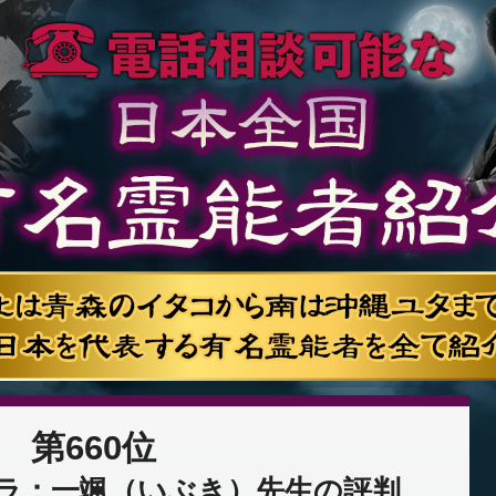
第660位
ラ：一颯（いぶき）先生の評判