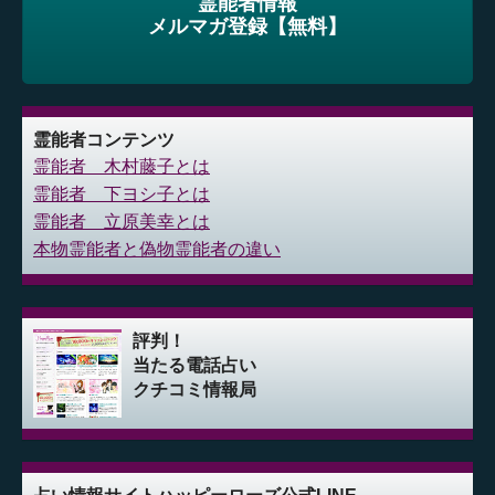
霊能者情報
メルマガ登録【無料】
霊能者コンテンツ
霊能者 木村藤子とは
霊能者 下ヨシ子とは
霊能者 立原美幸とは
本物霊能者と偽物霊能者の違い
評判！
当たる電話占い
クチコミ情報局