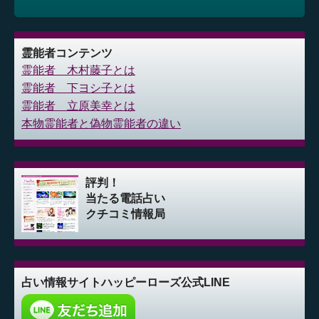
霊能者コンテンツ
霊能者 木村藤子とは
霊能者 下ヨシ子とは
霊能者 立原美幸とは
本物霊能者と偽物霊能者の違い
評判！
当たる電話占い
クチコミ情報局
占い情報サイト
ハッピーローズ公式LINE