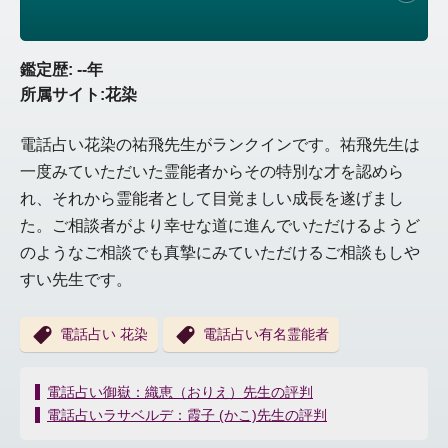
鑑定歴: --年
所属サイト:花染
電話占い花染の祐飛先生がランクインです。祐飛先生は
一度みていただいた霊能者からその特別な才を認めら
れ、それから霊能者として目覚ましい成長を遂げまし
た。ご相談者がより幸せな道に進んでいただけるようど
のようなご相談でも真摯にみていただけるご相談もしや
すい先生です。
電話占い 花染
電話占い有名霊能者
投
電話占い御嶽：織恵（おりえ）先生の評判
稿
電話占いラサベルデ：霞子 (かこ)先生の評判
ナ